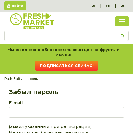
|
|
PL
EN
RU
ВОЙТИ
Пок
вес
спис
Мы ежедневно обновляем тысячи цен на фрукты и
овощи!
ПОДПИСАТЬСЯ СЕЙЧАС!
Path:
Забыл пароль
Забыл пароль
E-mail
(эмайл указанный при регистрации)
На этот адрес будет выслан пароль.