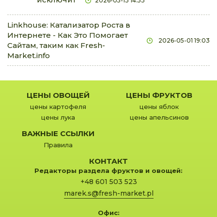
2026-05-13 14:53
лук-порей
Linkhouse: Катализатор Роста в
0.84 €
1.05 €
кг
0.0%
Интернете - Как Это Помогает
2026-05-01 19:03
лук-порей молодой
Сайтам, таким как Fresh-
0.47 €
0.63 €
штука
0.0%
Market.info
малина
6.28 €
8.38 €
кг
0.0%
ЦЕНЫ ОВОЩЕЙ
ЦЕНЫ ФРУКТОВ
манго импорт
цены картофеля
цены яблок
1.68 €
2.51 €
штука
0.0%
цены лука
цены апельсинов
мандарины импорт
ВАЖНЫЕ ССЫЛКИ
1.05 €
3.14 €
кг
0.0%
Правила
морковь
КОНТАКТ
0.25 €
0.34 €
кг
0.0%
Редакторы раздела фруктов и овощей:
+48 601 503 523
морковь с ботвой
marek.s@fresh-market.pl
0.63 €
0.84 €
пучок
0.0%
мята
Офис: