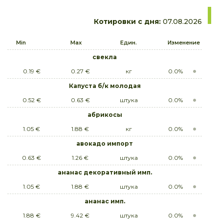
Котировки с дня:
07.08.2026
Min
Max
Един.
Изменение
cвекла
0.19 €
0.27 €
кг
0.0%
Капуста б/к молодая
0.52 €
0.63 €
штука
0.0%
абрикосы
1.05 €
1.88 €
кг
0.0%
авокадо импорт
0.63 €
1.26 €
штука
0.0%
ананас декоративный имп.
1.05 €
1.88 €
штука
0.0%
ананас имп.
1.88 €
9.42 €
штука
0.0%