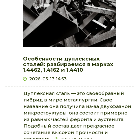
кольраби
0.42 €
0.63 €
штука
0.0%
крыжовник
4.19 €
5.24 €
кг
0.0%
лимоны импорт
1.05 €
1.47 €
кг
0.0%
лук белый
Особенности дуплексных
сталей: разбираемся в марках
0.25 €
0.39 €
кг
0.0%
1.4462, 1.4162 и 1.4410
лук белый молодой
2026-05-13 14:53
0.73 €
1.05 €
кг
0.0%
лук белый сахарная i чесночный
Дуплексная сталь — это своеобразный
гибрид в мире металлургии. Свое
0.84 €
1.47 €
кг
0.0%
название она получила из-за двухфазной
лук красный
микроструктуры: она состоит примерно
из равных частей феррита и аустенита.
0.42 €
1.05 €
кг
0.0%
Подобный состав дает прекрасное
лук с пером
сочетание высокой прочности и
0.31 €
0.42 €
пучок
0.0%
исключит