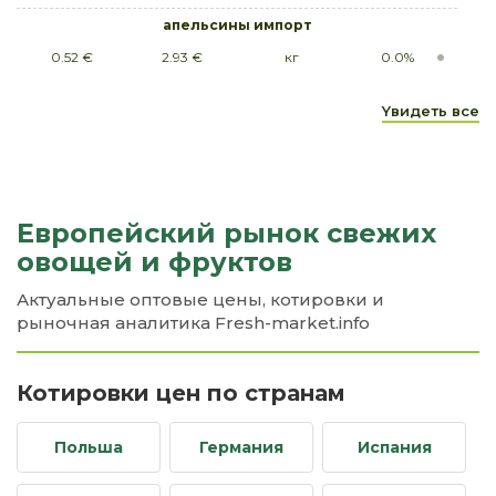
апельсины импорт
0.52 €
2.93 €
кг
0.0%
арбузы импорт
Yвидеть все
0.42 €
0.94 €
кг
0.0%
баклажаны
1.05 €
1.47 €
кг
0.0%
бананы импорт
Европейский рынок свежих
0.88 €
1.29 €
кг
0.0%
овощей и фруктов
батат импорт
Актуальные оптовые цены, котировки и
1.26 €
1.47 €
кг
0.0%
рыночная аналитика Fresh-market.info
боб
3.14 €
3.56 €
кг
0.0%
Котировки цен по странам
ботва
Польша
Германия
Испания
0.42 €
0.73 €
пучок
0.0%
брокколи