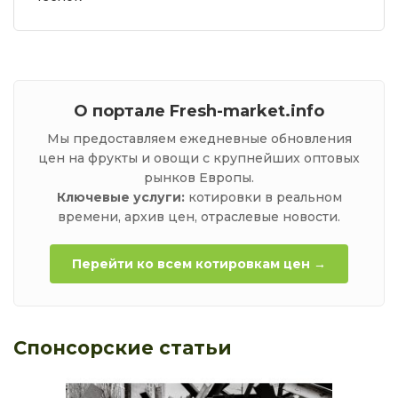
0.21 €
0.27 €
кг
0.0%
капуста пекинская
0.79 €
0.84 €
кг
0.0%
капуста савойская
О портале Fresh-market.info
0.63 €
0.84 €
кг
0.0%
картофель
Мы предоставляем ежедневные обновления
цен на фрукты и овощи с крупнейших оптовых
0.14 €
0.23 €
кг
0.0%
рынков Европы.
картофель Ирга
Ключевые услуги:
котировки в реальном
0.21 €
0.28 €
кг
0.0%
времени, архив цен, отраслевые новости.
квашенная капуста
Перейти ко всем котировкам цен →
0.84 €
1.15 €
кг
0.0%
киви импорт
2.09 €
3.98 €
кг
0.0%
Cпонсорские статьи
клубника
3.56 €
6.28 €
кг
0.0%