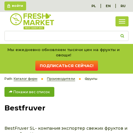
|
|
PL
EN
RU
ВОЙТИ
Пок
вес
спис
Мы ежедневно обновляем тысячи цен на фрукты и
овощи!
ПОДПИСАТЬСЯ СЕЙЧАС!
Path:
Каталог фирм
Производители
Фрукты
Покажи вес список
Bestfruver
BestFruver SL- компания экспортер свежих фруктов и