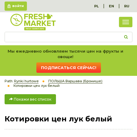
|
|
PL
EN
RU
ВОЙТИ
Пок
вес
спис
Мы ежедневно обновляем тысячи цен на фрукты и
овощи!
ПОДПИСАТЬСЯ СЕЙЧАС!
Path:
Rynki hurtowe
ПОЛЬША Варшава (Бронише)
Котировки цен лук белый
Покажи вес список
Котировки цен лук белый