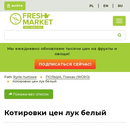
|
|
PL
EN
RU
ВОЙТИ
Пок
вес
спис
Мы ежедневно обновляем тысячи цен на фрукты и
овощи!
ПОДПИСАТЬСЯ СЕЙЧАС!
Path:
Rynki hurtowe
ПОЛЬША, Познан (WGRO)
Котировки цен лук белый
Покажи вес список
Котировки цен лук белый