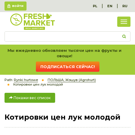
|
|
PL
EN
RU
ВОЙТИ
Пок
вес
спис
Мы ежедневно обновляем тысячи цен на фрукты и
овощи!
ПОДПИСАТЬСЯ СЕЙЧАС!
Path:
Rynki hurtowe
ПОЛЬША, Жэшув (Agrohurt)
Котировки цен лук молодой
Покажи вес список
Котировки цен лук молодой