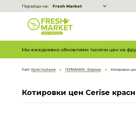
Перейди на::
Fresh Market
Freshka
Fresh Market event B2B
Мы ежедневно обновляем тысячи цен на фру
Path:
Rynki hurtowe
ГЕРМАНИЯ , Берлин
Котировки це
Котировки цен Cerise крас