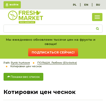
|
|
PL
EN
RU
ВОЙТИ
Пок
вес
спис
Мы ежедневно обновляем тысячи цен на фрукты и
овощи!
ПОДПИСАТЬСЯ СЕЙЧАС!
Path:
Rynki hurtowe
ПОЛЬША, Люблин (Elizówka)
Котировки цен чеснок
Покажи вес список
Котировки цен чеснок