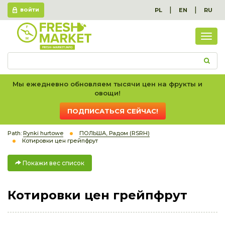
|
|
PL
EN
RU
ВОЙТИ
Пок
вес
спис
Мы ежедневно обновляем тысячи цен на фрукты и
овощи!
ПОДПИСАТЬСЯ СЕЙЧАС!
Path:
Rynki hurtowe
ПОЛЬША, Радом (RSRH)
Котировки цен грейпфрут
Покажи вес список
Котировки цен грейпфрут