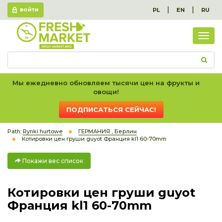
|
|
PL
EN
RU
ВОЙТИ
Пок
вес
спис
Мы ежедневно обновляем тысячи цен на фрукты и
овощи!
ПОДПИСАТЬСЯ СЕЙЧАС!
Path:
Rynki hurtowe
ГЕРМАНИЯ , Берлин
Котировки цен груши guyot Франция kl1 60-70mm
Покажи вес список
Котировки цен груши guyot
Франция kl1 60-70mm