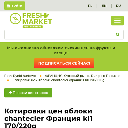
|
|
PL
EN
RU
ВОЙТИ
Пок
вес
спис
Мы ежедневно обновляем тысячи цен на фрукты и
овощи!
ПОДПИСАТЬСЯ СЕЙЧАС!
Path:
Rynki hurtowe
ФРАНЦИЯ, Оптовый рынок Rungis в Париже
Котировки цен яблоки chantecler Франция kl1 170/220g
Покажи вес список
Котировки цен яблоки
chantecler Франция kl1
170/220g