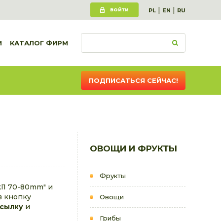
|
|
ВОЙТИ
PL
EN
RU
И
КАТАЛОГ ФИРМ
ПОДПИСАТЬСЯ СЕЙЧАС!
ОВОЩИ И ФРУКТЫ
Фрукты
l1 70-80mm" и
в кнопку
Овощи
ссылку
и
Грибы