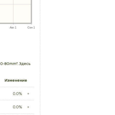
Авг 1
Сен 1
70-80mm". Здесь
Изменение
0.0%
0.0%