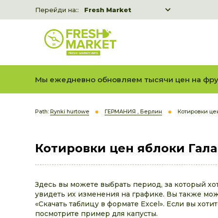
Перейди на::
Fresh Market
Freshka
Fresh Market event B2B
Мы ежедневно обновляем тысячи цен на фру
Path:
Rynki hurtowe
ГЕРМАНИЯ , Берлин
Котировки це
Котировки цен яблоки Гала
Здесь вы можете выбрать период, за который хо
увидеть их изменения на графике. Вы также може
«Скачать таблицу в формате Excel». Если вы хоти
посмотрите пример для капусты.