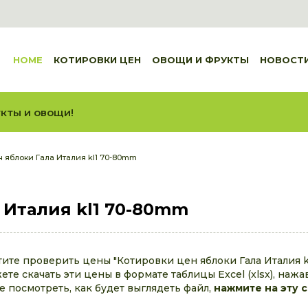
HOME
КОТИРОВКИ ЦЕН
ОВОЩИ И ФРУКТЫ
НОВОСТ
кты и овощи!
н яблоки Гала Италия kl1 70-80mm
 Италия kl1 70-80mm
тите проверить цены "Котировки цен яблоки Гала Италия k
те скачать эти цены в формате таблицы Excel (xlsx), нажа
те посмотреть, как будет выглядеть файл,
нажмите на эту 