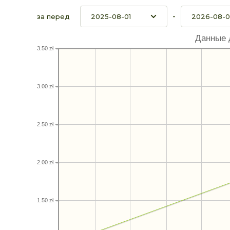
-
за перед
Данные 
3.50 zł
3.00 zł
2.50 zł
2.00 zł
1.50 zł