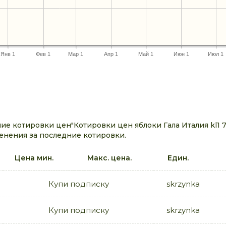
Янв 1
Фев 1
Мар 1
Апр 1
Май 1
Июн 1
Июл 1
е котировки цен"Котировки цен яблоки Гала Италия kl1 
енения за последние котировки.
Цена мин.
Макс. цена.
Един.
Купи подписку
skrzynka
Купи подписку
skrzynka