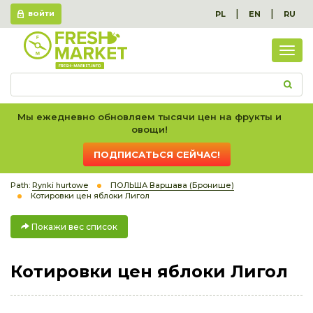
|
|
PL
EN
RU
ВОЙТИ
Пок
вес
спис
Мы ежедневно обновляем тысячи цен на фрукты и
овощи!
ПОДПИСАТЬСЯ СЕЙЧАС!
Path:
Rynki hurtowe
ПОЛЬША Варшава (Бронише)
Котировки цен яблоки Лигол
Покажи вес список
Котировки цен яблоки Лигол