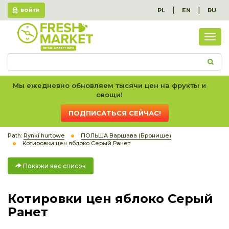
|
|
PL
EN
RU
ВОЙТИ
Пок
вес
спис
Мы ежедневно обновляем тысячи цен на фрукты и
овощи!
ПОДПИСАТЬСЯ СЕЙЧАС!
Path:
Rynki hurtowe
ПОЛЬША Варшава (Бронише)
Котировки цен яблоко Серый Ранет
Покажи вес список
Котировки цен яблоко Серый
Ранет