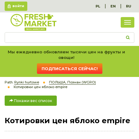
|
|
PL
EN
RU
ВОЙТИ
Пок
вес
спис
Мы ежедневно обновляем тысячи цен на фрукты и
овощи!
ПОДПИСАТЬСЯ СЕЙЧАС!
Path:
Rynki hurtowe
ПОЛЬША, Познан (WGRO)
Котировки цен яблоко empire
Покажи вес список
Котировки цен яблоко empire