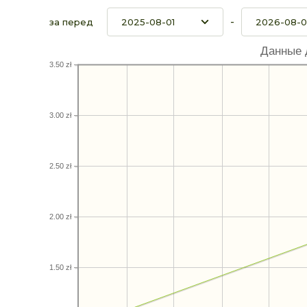
-
за перед
Данные 
3.50 zł
3.00 zł
2.50 zł
2.00 zł
1.50 zł