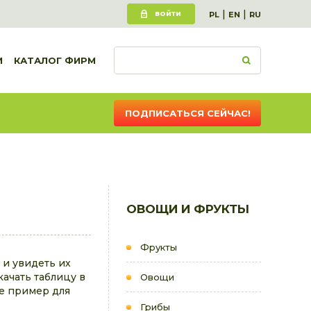
|
|
ВОЙТИ
PL
EN
RU
И
КАТАЛОГ ФИРМ
ПОДПИСАТЬСЯ СЕЙЧАС!
ОВОЩИ И ФРУКТЫ
Фрукты
 и увидеть их
качать таблицу в
Овощи
е пример для
Грибы