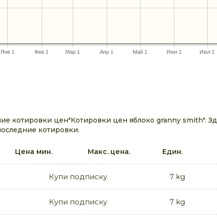
Янв 1
Фев 1
Мар 1
Апр 1
Май 1
Июн 1
Июл 1
е котировки цен"Котировки цен яблоко granny smith". З
последние котировки.
Цена мин.
Макс. цена.
Един.
Купи подписку
7 kg
Купи подписку
7 kg