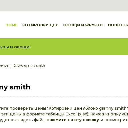
HOME
КОТИРОВКИ ЦЕН
ОВОЩИ И ФРУКТЫ
НОВОСТ
кты и овощи!
ки цен яблоко granny smith
ny smith
тите проверить цены "Котировки цен яблоко granny smith"
эти цены в формате таблицы Excel (xlsx), нажав кнопку «С
будет выглядеть файл,
нажмите на эту ссылку
и посмотрит