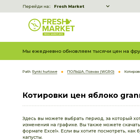
Перейди на::
Fresh Market
Freshka
Fresh Market event B2B
Мы ежедневно обновляем тысячи цен на фру
Path:
Rynki hurtowe
ПОЛЬША, Познан (WGRO)
Котиров
Котировки цен яблоко gran
Здесь вы можете выбрать период, за который хо
изменения на графике. Вы также можете скачать 
формате Excel». Если вы хотите посмотреть, как 
капусты.