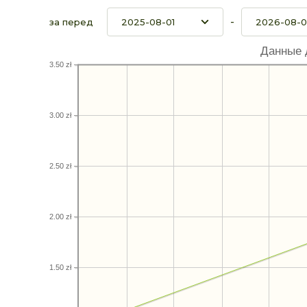
-
за перед
Данные 
3.50 zł
3.00 zł
2.50 zł
2.00 zł
1.50 zł