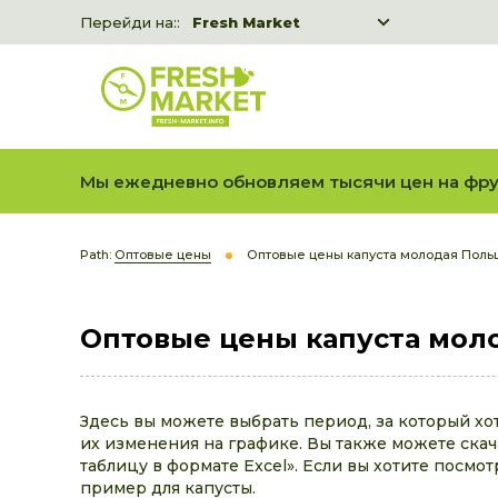
Перейди на::
Fresh Market
Freshka
Fresh Market event B2B
Мы ежедневно обновляем тысячи цен на фру
Path:
Оптовые цены
Оптовые цены капуста молодая Пол
Оптовые цены капуста мол
Здесь вы можете выбрать период, за который хо
их изменения на графике. Вы также можете скача
таблицу в формате Excel». Если вы хотите посмот
пример для капусты.