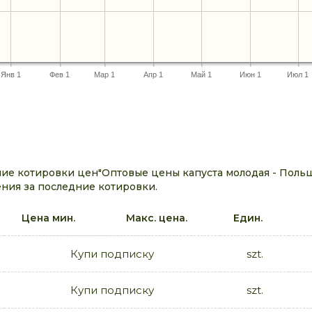
Янв 1
Фев 1
Мар 1
Апр 1
Май 1
Июн 1
Июл 1
е котировки цен"Оптовые цены капуста молодая - Польша
ния за последние котировки.
Цена мин.
Макс. цена.
Един.
Купи подписку
szt.
Купи подписку
szt.