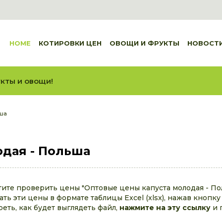
HOME
КОТИРОВКИ ЦЕН
ОВОЩИ И ФРУКТЫ
НОВОСТ
кты и овощи!
ьша
одая - Польша
тите проверить цены "Оптовые цены капуста молодая - По
ть эти цены в формате таблицы Excel (xlsx), нажав кнопку
реть, как будет выглядеть файл,
нажмите на эту ссылку
и 