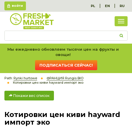
|
|
PL
EN
RU
ВОЙТИ
Пок
вес
спис
Мы ежедневно обновляем тысячи цен на фрукты и
овощи!
ПОДПИСАТЬСЯ СЕЙЧАС!
Path:
Rynki hurtowe
ФРАНЦИЯ Rungis BIO
Котировки цен киви hayward импорт эко
Покажи вес список
Котировки цен киви hayward
импорт эко