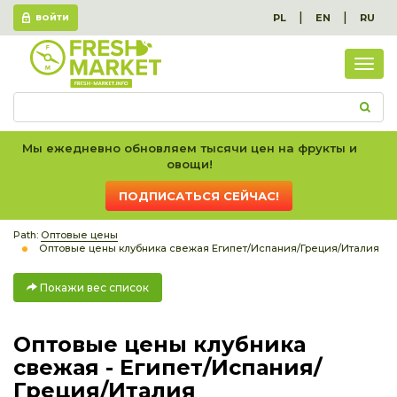
|
|
PL
EN
RU
ВОЙТИ
Пок
вес
спис
Мы ежедневно обновляем тысячи цен на фрукты и
овощи!
ПОДПИСАТЬСЯ СЕЙЧАС!
Path:
Оптовые цены
Оптовые цены клубника свежая Египет/Испания/Греция/Италия
Покажи вес список
Оптовые цены клубника
свежая - Египет/Испания/
Греция/Италия