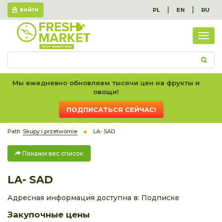
|
|
PL
EN
RU
ВОЙТИ
Пок
вес
спис
Мы ежедневно обновляем тысячи цен на фрукты и
овощи!
ПОДПИСАТЬСЯ СЕЙЧАС!
Path:
Skupy i przetwórnie
LA- SAD
Покажи вес список
LA- SAD
Адресная информация доступна в:
Подписке
Закупочные цены