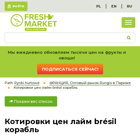
|
|
PL
EN
RU
ВОЙТИ
Пок
вес
спис
Мы ежедневно обновляем тысячи цен на фрукты и
овощи!
ПОДПИСАТЬСЯ СЕЙЧАС!
Path:
Rynki hurtowe
ФРАНЦИЯ, Оптовый рынок Rungis в Париже
Котировки цен лайм brésil корабль
Покажи вес список
Котировки цен лайм brésil
корабль