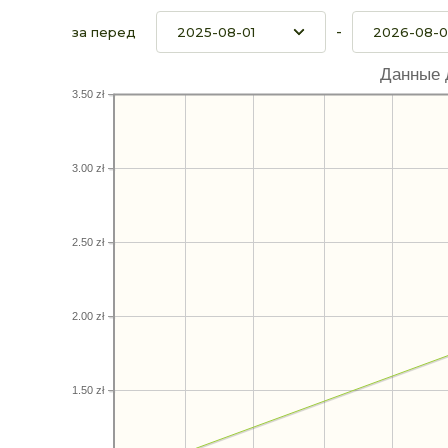
-
за перед
Данные 
3.50 zł
3.00 zł
2.50 zł
2.00 zł
1.50 zł