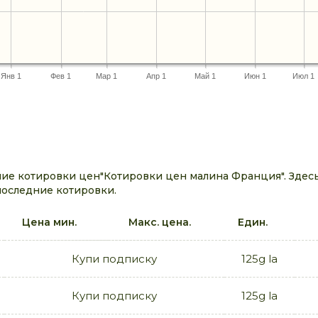
Янв 1
Фев 1
Мар 1
Апр 1
Май 1
Июн 1
Июл 1
ие котировки цен"Котировки цен малина Франция". Здес
последние котировки.
Цена мин.
Макс. цена.
Един.
Купи подписку
125g la
Купи подписку
125g la