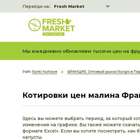
Перейди на::
Fresh Market
Freshka
Fresh Market event B2B
Мы ежедневно обновляем тысячи цен на фру
Path:
Rynki hurtowe
ФРАНЦИЯ, Оптовый рынок Rungis в П
Котировки цен малина Фр
Здесь вы можете выбрать период, за который х
изменения на графике. Вы также можете скачать 
формате Excel». Если вы хотите посмотреть, как 
капусты.