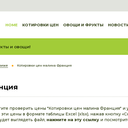
HOME
КОТИРОВКИ ЦЕН
ОВОЩИ И ФРУКТЫ
НОВОСТ
кты и овощи!
ариже
Котировки цен малина Франция
анция
отите проверить цены "Котировки цен малина Франция" и 
эти цены в формате таблицы Excel (xlsx), нажав кнопку «С
будет выглядеть файл,
нажмите на эту ссылку
и посмотрит