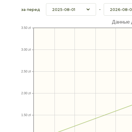
-
за перед
Данные 
3.50 zł
3.00 zł
2.50 zł
2.00 zł
1.50 zł