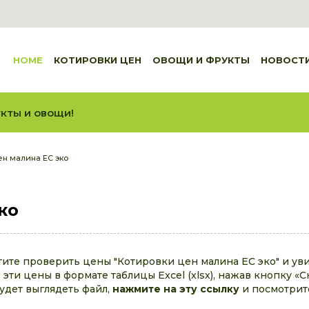
HOME
КОТИРОВКИ ЦЕН
ОВОЩИ И ФРУКТЫ
НОВОСТ
кты и овощи!
ен малина ЕС эко
ко
тите проверить цены "Котировки цен малина ЕС эко" и ув
эти цены в формате таблицы Excel (xlsx), нажав кнопку «С
будет выглядеть файл,
нажмите на эту ссылку
и посмотрит