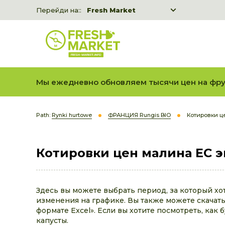
Перейди на::
Fresh Market
Freshka
Fresh Market event B2B
Мы ежедневно обновляем тысячи цен на фру
Path:
Rynki hurtowe
ФРАНЦИЯ Rungis BIO
Котировки ц
Котировки цен малина ЕС э
Здесь вы можете выбрать период, за который хо
изменения на графике. Вы также можете скачать 
формате Excel». Если вы хотите посмотреть, как 
капусты.