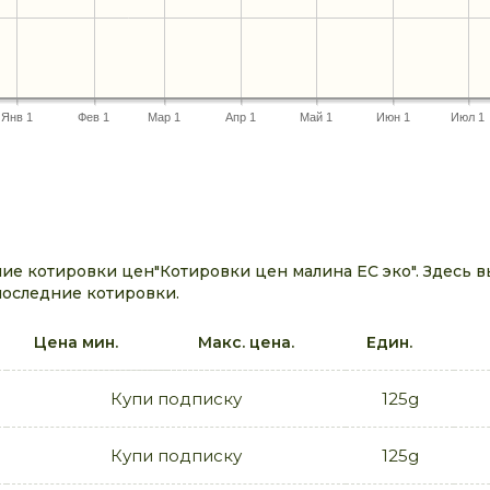
Янв 1
Фев 1
Мар 1
Апр 1
Май 1
Июн 1
Июл 1
е котировки цен"Котировки цен малина ЕС эко". Здесь 
последние котировки.
Цена мин.
Макс. цена.
Един.
Купи подписку
125g
Купи подписку
125g