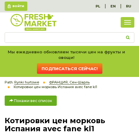
|
|
PL
EN
RU
ВОЙТИ
Пок
вес
спис
Мы ежедневно обновляем тысячи цен на фрукты и
овощи!
ПОДПИСАТЬСЯ СЕЙЧАС!
Path:
Rynki hurtowe
ФРАНЦИЯ, Сен-Шарль
Котировки цен морковь Испания avec fane kl1
Покажи вес список
Котировки цен морковь
Испания avec fane kl1