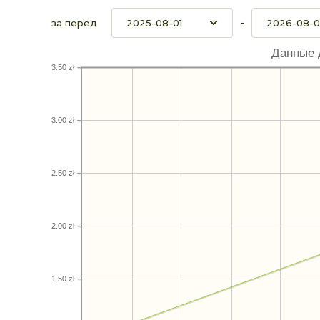
-
за перед
Данные 
3.50 zł
3.00 zł
2.50 zł
2.00 zł
1.50 zł