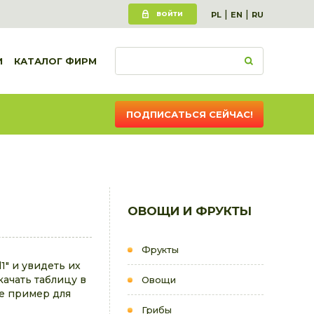
|
|
ВОЙТИ
PL
EN
RU
И
КАТАЛОГ ФИРМ
ПОДПИСАТЬСЯ СЕЙЧАС!
ОВОЩИ И ФРУКТЫ
Фрукты
" и увидеть их
качать таблицу в
Овощи
е пример для
Грибы