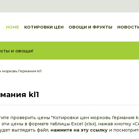
HOME
КОТИРОВКИ ЦЕН
ОВОЩИ И ФРУКТЫ
НОВОСТ
кты и овощи!
 морковь Германия kl1
мания kl1
тите проверить цены "Котировки цен морковь Германия kl1
эти цены в формате таблицы Excel (xlsx), нажав кнопку «С
будет выглядеть файл,
нажмите на эту ссылку
и посмотрит