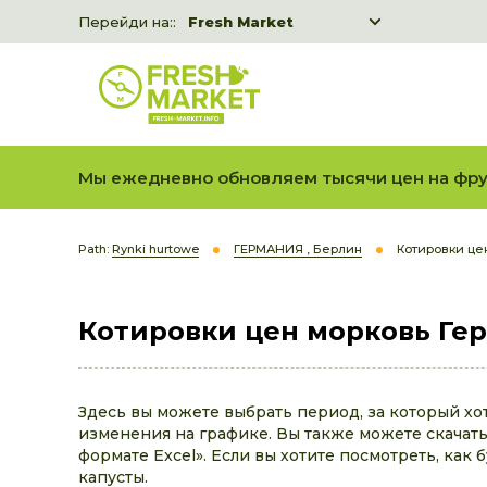
Перейди на::
Fresh Market
Freshka
Fresh Market event B2B
Мы ежедневно обновляем тысячи цен на фру
Path:
Rynki hurtowe
ГЕРМАНИЯ , Берлин
Котировки цен
Котировки цен морковь Гер
Здесь вы можете выбрать период, за который хо
изменения на графике. Вы также можете скачать 
формате Excel». Если вы хотите посмотреть, как 
капусты.