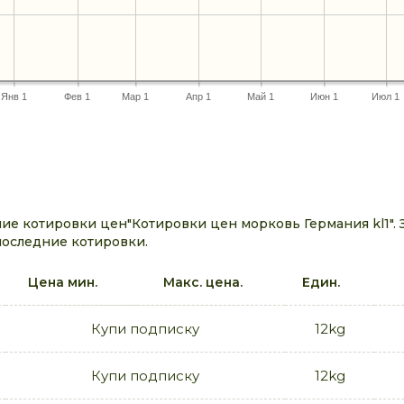
Янв 1
Фев 1
Мар 1
Апр 1
Май 1
Июн 1
Июл 1
е котировки цен"Котировки цен морковь Германия kl1". 
последние котировки.
Цена мин.
Макс. цена.
Един.
Купи подписку
12kg
Купи подписку
12kg