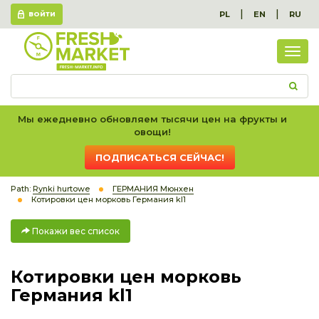
|
|
PL
EN
RU
ВОЙТИ
Пок
вес
спис
Мы ежедневно обновляем тысячи цен на фрукты и
овощи!
ПОДПИСАТЬСЯ СЕЙЧАС!
Path:
Rynki hurtowe
ГЕРМАНИЯ Мюнхен
Котировки цен морковь Германия kl1
Покажи вес список
Котировки цен морковь
Германия kl1