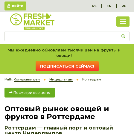
|
|
PL
EN
RU
ВОЙТИ
Посм
все
цен
Мы ежедневно обновляем тысячи цен на фрукты и
овощи!
ПОДПИСАТЬСЯ СЕЙЧАС!
Path:
Котировки цен
Нидерланды
Роттердам
Посмотри все цены
Оптовый рынок овощей и
фруктов в Роттердаме
Роттердам — главный порт и оптовый
центр Нидерландов