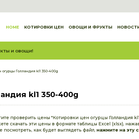
HOME
КОТИРОВКИ ЦЕН
ОВОЩИ И ФРУКТЫ
НОВОСТ
кты и овощи!
 огурцы Голландия kl1 350-400g
андия kl1 350-400g
тите проверить цены "Котировки цен огурцы Голландия kl1
те скачать эти цены в формате таблицы Excel (xlsx), нажа
те посмотреть, как будет выглядеть файл,
нажмите на эту 