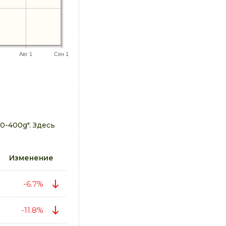
Авг 1
Сен 1
-400g". Здесь
Изменение
-6.7%
-11.8%