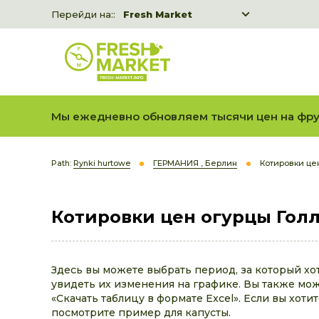
Перейди на::
Fresh Market
Freshka
Fresh Market event B2B
Мы ежедневно обновляем тысячи цен на фру
Path:
Rynki hurtowe
ГЕРМАНИЯ , Берлин
Котировки цен
Котировки цен огурцы Голл
Здесь вы можете выбрать период, за который хо
увидеть их изменения на графике. Вы также може
«Скачать таблицу в формате Excel». Если вы хоти
посмотрите пример для капусты.