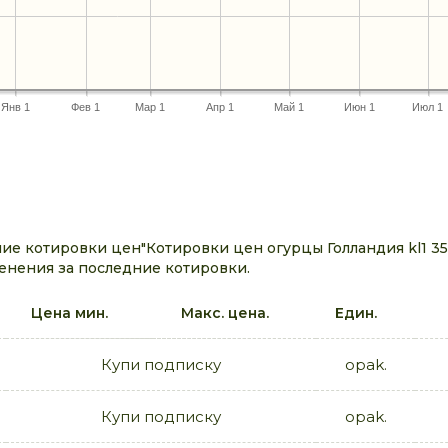
Янв 1
Фев 1
Мар 1
Апр 1
Май 1
Июн 1
Июл 1
е котировки цен"Котировки цен огурцы Голландия kl1 350
енения за последние котировки.
Цена мин.
Макс. цена.
Един.
Купи подписку
opak.
Купи подписку
opak.