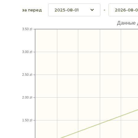
-
за перед
Данные 
3.50 zł
3.00 zł
2.50 zł
2.00 zł
1.50 zł