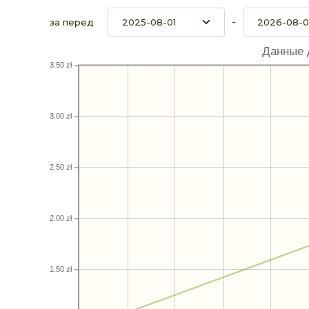
-
за перед
Данные 
3.50 zł
3.00 zł
2.50 zł
2.00 zł
1.50 zł