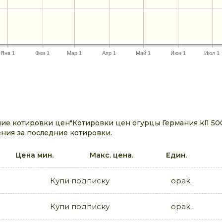
Янв 1
Фев 1
Мар 1
Апр 1
Май 1
Июн 1
Июл 1
е котировки цен"Котировки цен огурцы Германия kl1 500
ния за последние котировки.
Цена мин.
Макс. цена.
Един.
Купи подписку
opak.
Купи подписку
opak.