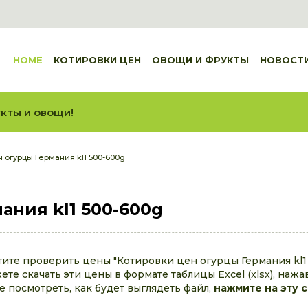
HOME
КОТИРОВКИ ЦЕН
ОВОЩИ И ФРУКТЫ
НОВОСТ
кты и овощи!
 огурцы Германия kl1 500-600g
ания kl1 500-600g
тите проверить цены "Котировки цен огурцы Германия kl1
те скачать эти цены в формате таблицы Excel (xlsx), нажа
те посмотреть, как будет выглядеть файл,
нажмите на эту 