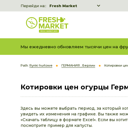
Перейди на::
Fresh Market
Freshka
Fresh Market event B2B
Мы ежедневно обновляем тысячи цен на фру
Path:
Rynki hurtowe
ГЕРМАНИЯ , Берлин
Котировки цен
Котировки цен огурцы Герм
Здесь вы можете выбрать период, за который хо
увидеть их изменения на графике. Вы также може
«Скачать таблицу в формате Excel». Если вы хоти
посмотрите пример для капусты.