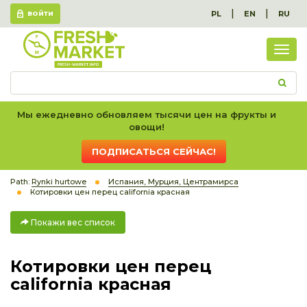
|
|
PL
EN
RU
ВОЙТИ
Пок
вес
спис
Мы ежедневно обновляем тысячи цен на фрукты и
овощи!
ПОДПИСАТЬСЯ СЕЙЧАС!
Path:
Rynki hurtowe
Испания, Мурция, Центрамирса
Котировки цен перец california красная
Покажи вес список
Котировки цен перец
california красная