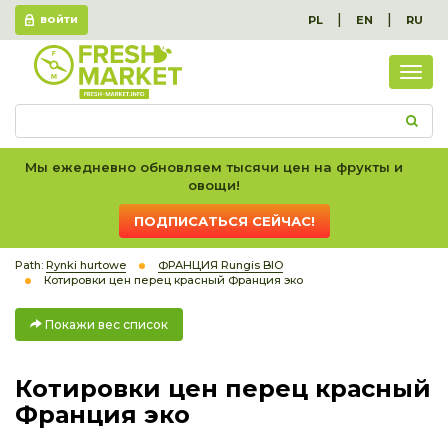
|
|
PL
EN
RU
ВОЙТИ
Пок
вес
спис
Мы ежедневно обновляем тысячи цен на фрукты и
овощи!
ПОДПИСАТЬСЯ СЕЙЧАС!
Path:
Rynki hurtowe
ФРАНЦИЯ Rungis BIO
Котировки цен перец красный Франция эко
Покажи вес список
Котировки цен перец красный
Франция эко