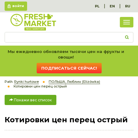
|
|
PL
EN
RU
ВОЙТИ
Пок
вес
спис
Мы ежедневно обновляем тысячи цен на фрукты и
овощи!
ПОДПИСАТЬСЯ СЕЙЧАС!
Path:
Rynki hurtowe
ПОЛЬША, Люблин (Elizówka)
Котировки цен перец острый
Покажи вес список
Котировки цен перец острый