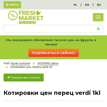
|
|
PL
EN
RU
ВОЙТИ
Пок
вес
спис
Мы ежедневно обновляем тысячи цен на фрукты и
овощи!
ПОДПИСАТЬСЯ СЕЙЧАС!
Path:
Rynki hurtowe
ИТАЛИЯ Latina
Котировки цен перец verdi 1kl
Покажи вес список
Котировки цен перец verdi 1kl