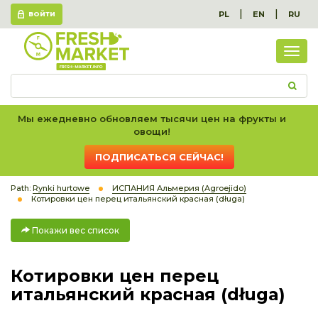
|
|
PL
EN
RU
ВОЙТИ
Пок
вес
спис
Мы ежедневно обновляем тысячи цен на фрукты и
овощи!
ПОДПИСАТЬСЯ СЕЙЧАС!
Path:
Rynki hurtowe
ИСПАНИЯ Альмерия (Agroejido)
Котировки цен перец итальянский красная (długa)
Покажи вес список
Котировки цен перец
итальянский красная (długa)