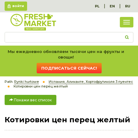
|
|
PL
EN
RU
ВОЙТИ
Пок
вес
спис
Мы ежедневно обновляем тысячи цен на фрукты и
овощи!
ПОДПИСАТЬСЯ СЕЙЧАС!
Path:
Rynki hurtowe
Испания, Аликанте, Хортофрутиколя 3 пуентес
Котировки цен перец желтый
Покажи вес список
Котировки цен перец желтый