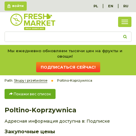
|
|
PL
EN
RU
ВОЙТИ
Пок
вес
спис
Мы ежедневно обновляем тысячи цен на фрукты и
овощи!
ПОДПИСАТЬСЯ СЕЙЧАС!
Path:
Skupy i przetwórnie
Poltino-Koprzywnica
Покажи вес список
Poltino-Koprzywnica
Адресная информация доступна в:
Подписке
Закупочные цены