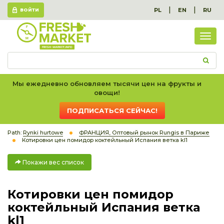
|
|
PL
EN
RU
ВОЙТИ
Пок
вес
спис
Мы ежедневно обновляем тысячи цен на фрукты и
овощи!
ПОДПИСАТЬСЯ СЕЙЧАС!
Path:
Rynki hurtowe
ФРАНЦИЯ, Оптовый рынок Rungis в Париже
Котировки цен помидор коктейльный Испания ветка kl1
Покажи вес список
Котировки цен помидор
коктейльный Испания ветка
kl1