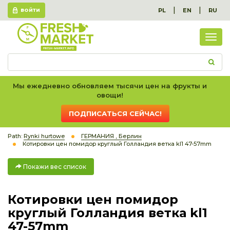
|
|
PL
EN
RU
ВОЙТИ
Пок
вес
спис
Мы ежедневно обновляем тысячи цен на фрукты и
овощи!
ПОДПИСАТЬСЯ СЕЙЧАС!
Path:
Rynki hurtowe
ГЕРМАНИЯ , Берлин
Котировки цен помидор круглый Голландия ветка kl1 47-57mm
Покажи вес список
Котировки цен помидор
круглый Голландия ветка kl1
47-57mm