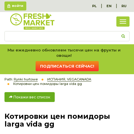
|
|
PL
EN
RU
ВОЙТИ
Пок
вес
спис
Мы ежедневно обновляем тысячи цен на фрукты и
овощи!
ПОДПИСАТЬСЯ СЕЙЧАС!
Path:
Rynki hurtowe
ИСПАНИЯ, VEGACANADA
Котировки цен помидоры larga vida gg
Покажи вес список
Котировки цен помидоры
larga vida gg