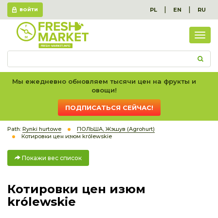
|
|
PL
EN
RU
ВОЙТИ
Пок
вес
спис
Мы ежедневно обновляем тысячи цен на фрукты и
овощи!
ПОДПИСАТЬСЯ СЕЙЧАС!
Path:
Rynki hurtowe
ПОЛЬША, Жэшув (Agrohurt)
Котировки цен изюм królewskie
Покажи вес список
Котировки цен изюм
królewskie