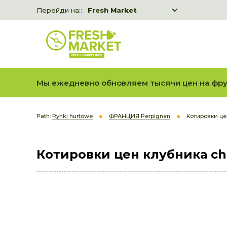
Перейди на::
Fresh Market
Freshka
Fresh Market event B2B
Мы ежедневно обновляем тысячи цен на фру
Path:
Rynki hurtowe
ФРАНЦИЯ Perpignan
Котировки це
Котировки цен клубника ch