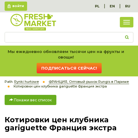
|
|
PL
EN
RU
ВОЙТИ
Пок
вес
спис
Мы ежедневно обновляем тысячи цен на фрукты и
овощи!
ПОДПИСАТЬСЯ СЕЙЧАС!
Path:
Rynki hurtowe
ФРАНЦИЯ, Оптовый рынок Rungis в Париже
Котировки цен клубника gariguette Франция экстра
Покажи вес список
Котировки цен клубника
gariguette Франция экстра