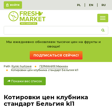
|
|
PL
EN
RU
ВОЙТИ
Пок
вес
спис
Мы ежедневно обновляем тысячи цен на фрукты и
овощи!
ПОДПИСАТЬСЯ СЕЙЧАС!
Path:
Rynki hurtowe
ГЕРМАНИЯ Мюнхен
Котировки цен клубника стандарт Бельгия kl1
Покажи вес список
Котировки цен клубника
стандарт Бельгия kl1