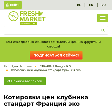
|
|
PL
EN
RU
ВОЙТИ
Пок
вес
спис
Мы ежедневно обновляем тысячи цен на фрукты и
овощи!
ПОДПИСАТЬСЯ СЕЙЧАС!
Path:
Rynki hurtowe
ФРАНЦИЯ Rungis BIO
Котировки цен клубника стандарт Франция эко
Покажи вес список
Котировки цен клубника
стандарт Франция эко