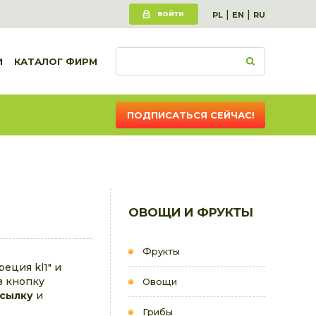
|
|
ВОЙТИ
PL
EN
RU
И
КАТАЛОГ ФИРМ
ПОДПИСАТЬСЯ СЕЙЧАС!
ОВОЩИ И ФРУКТЫ
Фрукты
еция kl1" и
в кнопку
Овощи
ссылку
и
Грибы