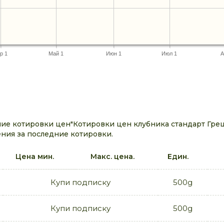
р 1
Май 1
Июн 1
Июл 1
А
е котировки цен"Котировки цен клубника стандарт Греция
ния за последние котировки.
Цена мин.
Макс. цена.
Един.
Купи подписку
500g
Купи подписку
500g