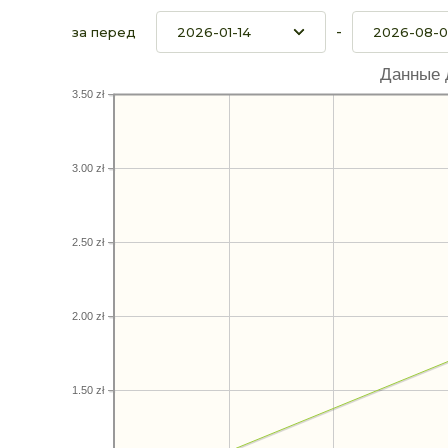
-
за перед
Данные 
3.50 zł
3.00 zł
2.50 zł
2.00 zł
1.50 zł