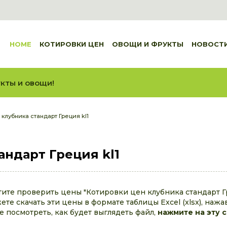
HOME
КОТИРОВКИ ЦЕН
ОВОЩИ И ФРУКТЫ
НОВОСТ
кты и овощи!
 клубника стандарт Греция kl1
андарт Греция kl1
тите проверить цены "Котировки цен клубника стандарт Гр
те скачать эти цены в формате таблицы Excel (xlsx), нажа
те посмотреть, как будет выглядеть файл,
нажмите на эту 