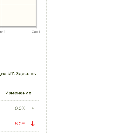
вг 1
Сен 1
 kl1". Здесь вы
Изменение
0.0%
-8.0%