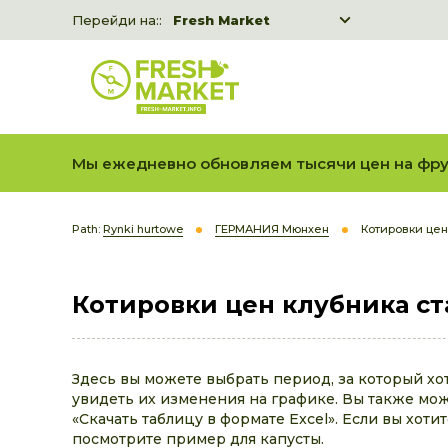
Перейди на::
Fresh Market
Freshka
Fresh Market event B2B
Мы ежедневно обновляем тысячи цен на фру
Path:
Rynki hurtowe
ГЕРМАНИЯ Мюнхен
Котировки цен
Котировки цен клубника ст
Здесь вы можете выбрать период, за который хо
увидеть их изменения на графике. Вы также може
«Скачать таблицу в формате Excel». Если вы хоти
посмотрите пример для капусты.