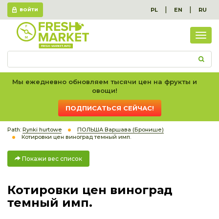
|
|
PL
EN
RU
ВОЙТИ
Пок
вес
спис
Мы ежедневно обновляем тысячи цен на фрукты и
овощи!
ПОДПИСАТЬСЯ СЕЙЧАС!
Path:
Rynki hurtowe
ПОЛЬША Варшава (Бронише)
Котировки цен виноград темный имп.
Покажи вес список
Котировки цен виноград
темный имп.