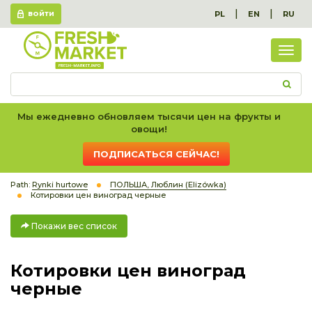
|
|
PL
EN
RU
ВОЙТИ
Пок
вес
спис
Мы ежедневно обновляем тысячи цен на фрукты и
овощи!
ПОДПИСАТЬСЯ СЕЙЧАС!
Path:
Rynki hurtowe
ПОЛЬША, Люблин (Elizówka)
Котировки цен виноград черные
Покажи вес список
Котировки цен виноград
черные