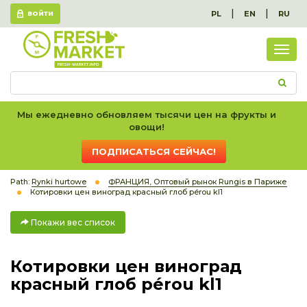
|
|
PL
EN
RU
ВОЙТИ
Пок
вес
спис
Мы ежедневно обновляем тысячи цен на фрукты и
овощи!
ПОДПИСАТЬСЯ СЕЙЧАС!
Path:
Rynki hurtowe
ФРАНЦИЯ, Оптовый рынок Rungis в Париже
Котировки цен виноград красный глоб pérou kl1
Покажи вес список
Котировки цен виноград
красный глоб pérou kl1