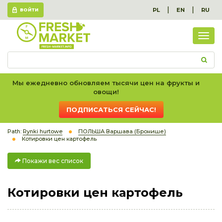
|
|
PL
EN
RU
ВОЙТИ
Пок
вес
спис
Мы ежедневно обновляем тысячи цен на фрукты и
овощи!
ПОДПИСАТЬСЯ СЕЙЧАС!
Path:
Rynki hurtowe
ПОЛЬША Варшава (Бронише)
Котировки цен картофель
Покажи вес список
Котировки цен картофель