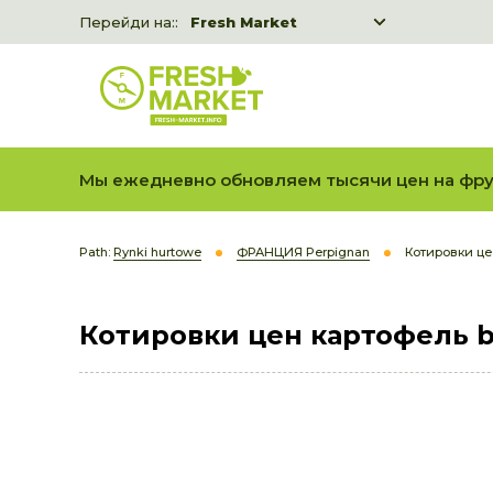
Перейди на::
Fresh Market
Freshka
Fresh Market event B2B
Мы ежедневно обновляем тысячи цен на фру
Path:
Rynki hurtowe
ФРАНЦИЯ Perpignan
Котировки цен
Котировки цен картофель be